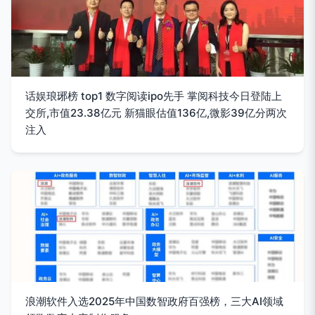
话娱琅琊榜 top1 数字阅读ipo先手 掌阅科技今日登陆上
交所,市值23.38亿元 新猫眼估值136亿,微影39亿分两次
注入
浪潮软件入选2025年中国数智政府百强榜，三大AI领域