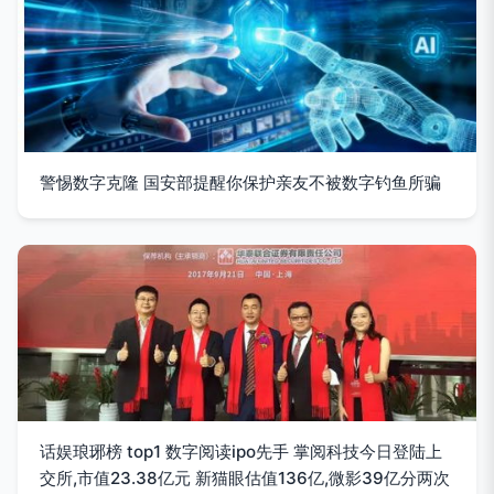
警惕数字克隆 国安部提醒你保护亲友不被数字钓鱼所骗
话娱琅琊榜 top1 数字阅读ipo先手 掌阅科技今日登陆上
交所,市值23.38亿元 新猫眼估值136亿,微影39亿分两次